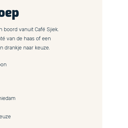
oep
 boord vanuit Café Sjiek.
saté van de haas of een
n drankje naar keuze.
oon
hiedam
keuze