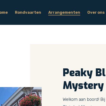
ome
Rondvaarten
Arrangementen
Over ons
Peaky
Bl
Mystery
Welkom aan boord! Bij