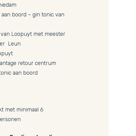
hiedam
l aan boord – gin tonic van
 van Loopuyt met meester
 der Leun
opuyt
lantage retour centrum
n tonic aan boord
kt met minimaal 6
personen