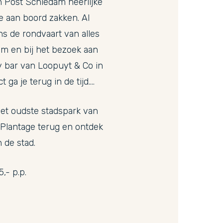
n Post Schiedam heerlijke
e aan boord zakken. Al
ns de rondvaart van alles
m en bij het bezoek aan
 bar van Loopuyt & Co in
ct ga je terug in de tijd….
et oudste stadspark van
Plantage terug en ontdek
 de stad.
,- p.p.