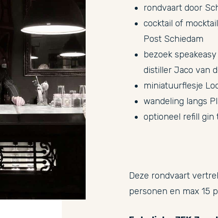
rondvaart door Sc
cocktail of mocktai
Post Schiedam
bezoek speakeasy
distiller Jaco van
miniatuurflesje Lo
wandeling langs P
optioneel refill gi
Deze rondvaart vertre
personen en max 15 