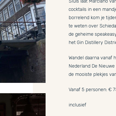
Sluis laat Marciano va
cocktails in een mandj
borrelend kom je tijde
te weten over Schieda
de geheime speakeasy
het Gin Distillery Distri
Wandel daarna vanaf h
Nederland De Nieuwe 
de mooiste plekjes van
Vanaf 5 personen: € 75
inclusief