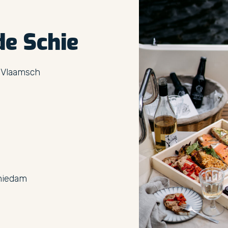
de
Schie
 Vlaamsch
chiedam